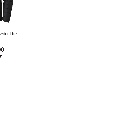
wder Lite
00
31