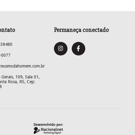
ontato
Permaneça conectado
238480
-0077
zeusmodahomem.com.br
Gerais, 109, Sala 01,
anta Rosa, RS, Cep:
8