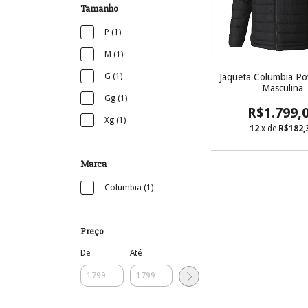
Tamanho
P (1)
M (1)
Jaqueta Columbia Po
G (1)
Masculina
Gg (1)
R$1.799,
Xg (1)
12
x de
R$182,
Marca
Columbia (1)
Preço
De
Até