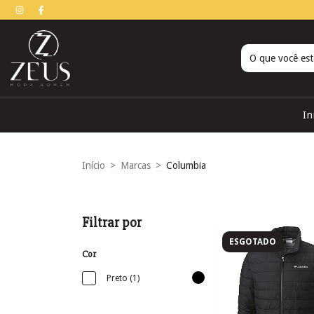
In
Início
>
Marcas
>
Columbia
Filtrar por
ESGOTADO
Cor
Preto (1)