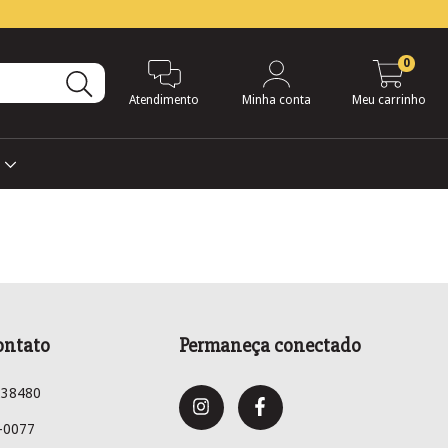
0
Atendimento
Minha conta
Meu carrinho
s
ontato
Permaneça conectado
238480
-0077