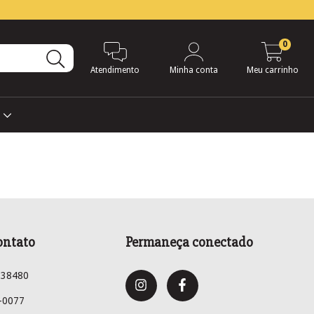
0
Atendimento
Minha conta
Meu carrinho
s
ontato
Permaneça conectado
238480
-0077