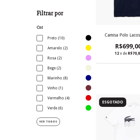
Filtrar por
Cor
Camisa Polo Lacos
Preto (10)
R$699,0
Amarelo (2)
12
x de
R$70,
Rosa (2)
Bege (2)
Marinho (8)
Vinho (1)
Vermelho (4)
ESGOTADO
Verde (6)
VER TODOS