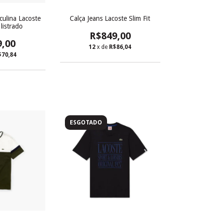
ulina Lacoste
Calça Jeans Lacoste Slim Fit
listrado
R$849,00
9,00
12
x de
R$86,04
$70,84
ESGOTADO