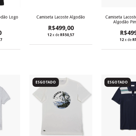
odão Logo
Camiseta Lacoste Algodão
Camiseta Lacoste
Algodão Pim
R$499,00
0
R$49
12
x de
R$50,57
57
12
x de
R
ESGOTADO
ESGOTADO