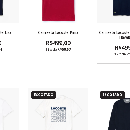
te Lisa
Camiseta Lacoste Pima
Camiseta Lacost
Havai
0
R$499,00
R$49
84
12
x de
R$50,57
12
x de
R
ESGOTADO
ESGOTADO