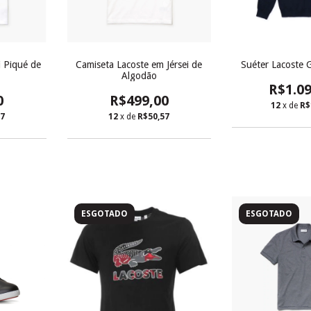
i Piqué de
Camiseta Lacoste em Jérsei de
Suéter Lacoste 
Algodão
R$1.09
0
R$499,00
12
x de
R$
57
12
x de
R$50,57
ESGOTADO
ESGOTADO