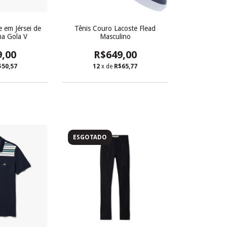
 em Jérsei de
Tênis Couro Lacoste Flead
a Gola V
Masculino
9,00
R$649,00
$50,57
12
x de
R$65,77
ESGOTADO