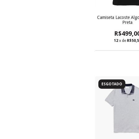
Camiseta Lacoste Alg
Preta
R$499,0
12
x de
R$50,
ESGOTADO