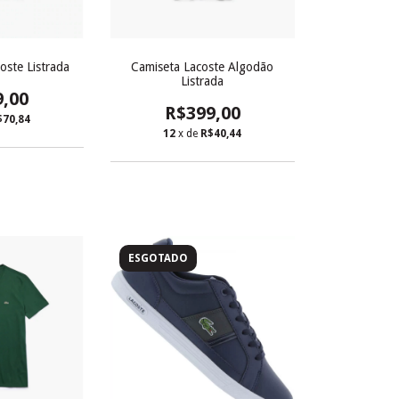
oste Listrada
Camiseta Lacoste Algodão
Listrada
9,00
R$399,00
$70,84
12
x de
R$40,44
ESGOTADO