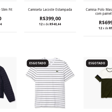
Slim Fit
Camiseta Lacoste Estampada
Camisa Polo Masc
com painel 
0
R$399,00
R$69
84
12
x de
R$40,44
12
x de
R
ESGOTADO
ESGOTADO