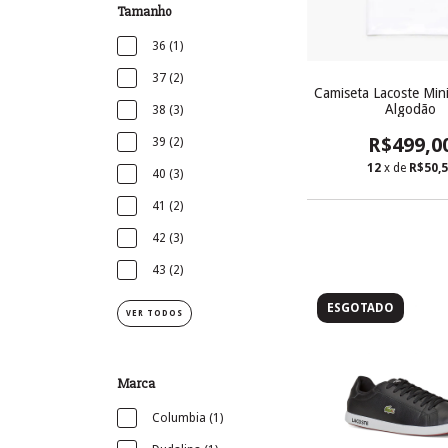
Tamanho
36 (1)
37 (2)
Camiseta Lacoste Min
Algodão
38 (3)
R$499,0
39 (2)
12
x de
R$50,
40 (3)
41 (2)
42 (3)
43 (2)
ESGOTADO
VER TODOS
Marca
Columbia (1)