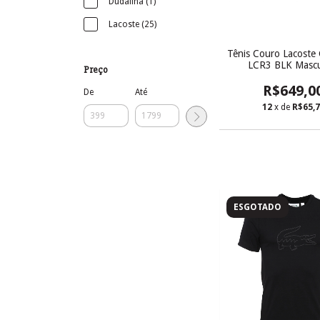
Dudalina (1)
Lacoste (25)
Tênis Couro Lacoste
LCR3 BLK Mascu
Preço
R$649,0
De
Até
12
x de
R$65,
ESGOTADO