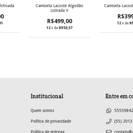
olchoada
Camiseta Lacoste Algodão
Camiseta Lacost
Listrada V
00
R$39
R$499,00
31
12
x de
R
12
x de
R$50,57
Institucional
Entre em c
Quem somos
5555984
Política de privacidade
(55) 2013
Política de entrega
contato@