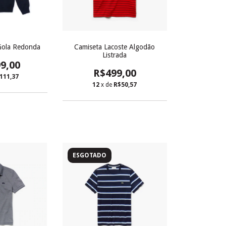
Gola Redonda
Camiseta Lacoste Algodão
Listrada
9,00
R$499,00
111,37
12
x de
R$50,57
ESGOTADO