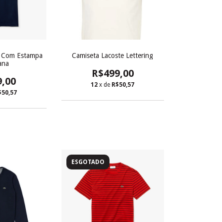
e Com Estampa
Camiseta Lacoste Lettering
ana
R$499,00
9,00
12
x de
R$50,57
$50,57
ESGOTADO