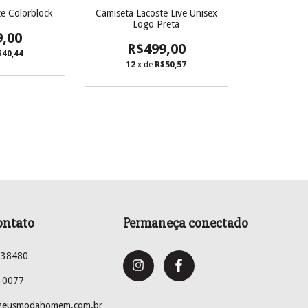
e Colorblock
Camiseta Lacoste Live Unisex
Logo Preta
9,00
R$499,00
$40,44
12
x de
R$50,57
ontato
Permaneça conectado
238480
-0077
zeusmodahomem.com.br