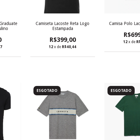
 Graduate
Camiseta Lacoste Reta Logo
Camisa Polo Lac
lino
Estampada
R$69
0
R$399,00
12
x de
R
77
12
x de
R$40,44
ESGOTADO
ESGOTADO